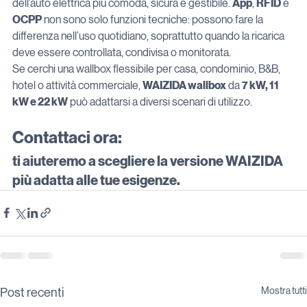
dell’auto elettrica più comoda, sicura e gestibile. 
App
, 
RFID
 e 
OCPP
 non sono solo funzioni tecniche: possono fare la 
differenza nell’uso quotidiano, soprattutto quando la ricarica 
deve essere controllata, condivisa o monitorata.
Se cerchi una wallbox flessibile per casa, condominio, B&B, 
hotel o attività commerciale, 
WAIZIDA wallbox
 da 
7 kW, 11 
kW e 22 kW
 può adattarsi a diversi scenari di utilizzo.
Contattaci ora: 
ti aiuteremo a scegliere la versione WAIZIDA 
più adatta alle tue esigenze.
Mostra tutti
Post recenti