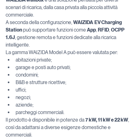
scenari di ricarica, dalla casa privata alla piccola attività 
commerciale.
A seconda della configurazione, 
WAIZIDA  EV Charging 
Station
 può supportare funzioni come 
App
, 
RFID
, 
OCPP 
1.6J
, gestione remota e funzioni dedicate alla ricarica 
intelligente.
La gamma WAIZIDA Model A può essere valutata per:
abitazioni private;
garage e posti auto privati;
condomini;
B&B e strutture ricettive;
uffici;
negozi;
aziende;
parcheggi commerciali.
Il prodotto è disponibile in potenze da 
7 kW, 11 kW e 22 kW
, 
così da adattarsi a diverse esigenze domestiche e 
commerciali.