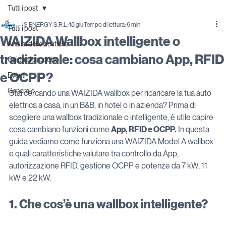
Tutti i post
IS ENERGY S.R.L.
18 giu
Tempo di lettura: 6 min
Tutti i post
WAIZIDA Wallbox intelligente o
Analisi delle politiche
tradizionale: cosa cambiano App, RFID
Guida al prodotto
e OCPP?
Eventi
Generale
Stai cercando una WAIZIDA wallbox per ricaricare la tua auto 
elettrica a casa, in un B&B, in hotel o in azienda? Prima di 
scegliere una wallbox tradizionale o intelligente, è utile capire 
cosa cambiano funzioni come 
App, RFID e OCPP.
 In questa 
guida vediamo come funziona una WAIZIDA Model A wallbox 
e quali caratteristiche valutare tra controllo da App, 
autorizzazione RFID, gestione OCPP e potenze da 7 kW, 11 
kW e 22 kW.
1. Che cos’è una wallbox intelligente?