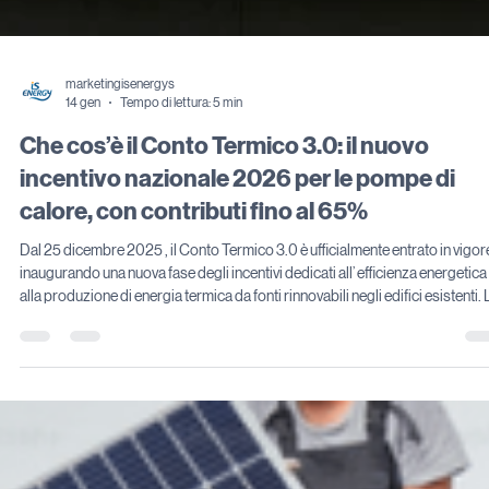
marketingisenergys
14 gen
Tempo di lettura: 5 min
Che cos’è il Conto Termico 3.0: il nuovo
incentivo nazionale 2026 per le pompe di
calore, con contributi fino al 65%
Dal 25 dicembre 2025 , il Conto Termico 3.0 è ufficialmente entrato in vigore,
inaugurando una nuova fase degli incentivi dedicati all’ efficienza energetica e
alla produzione di energia termica da fonti rinnovabili negli edifici esistenti. La
conferma normativa è arrivata con la pubblicazione, il 26 settembre 2025 , 
Decreto Ministeriale del 7 agosto 2025 in Gazzetta Ufficiale , che ha reso