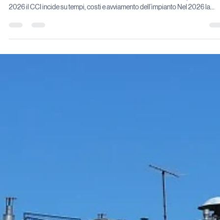
verificare nel 2026
Nuovi requisiti di connessione, impatti operativi sui progetti industriali e
commerciali e percorso pratico di adeguamento Introduzione ｜Perché nel
2026 il CCI incide su tempi, costi e avviamento dell’impianto Nel 2026 la
conformità dell’interfaccia di rete non è più un passaggio formale, ma un
requisito che influenza direttamente la fattibilità operativa di molti progetti d
accumulo industriale e commerciale (C&I). In particolare, nei sistemi con
potenze rilevanti, connessi