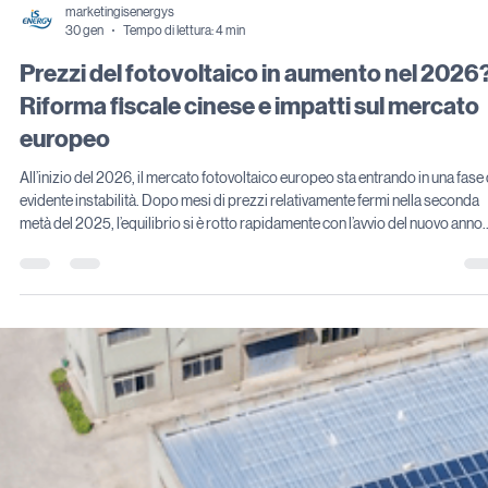
marketingisenergys
30 gen
Tempo di lettura: 4 min
Prezzi del fotovoltaico in aumento nel 2026
Riforma fiscale cinese e impatti sul mercato
europeo
All’inizio del 2026, il mercato fotovoltaico europeo sta entrando in una fase 
evidente instabilità. Dopo mesi di prezzi relativamente fermi nella seconda
metà del 2025, l’equilibrio si è rotto rapidamente con l’avvio del nuovo anno.
L’annuncio della Cina di eliminare, a partire dal 1° aprile 2026, i rimborsi fisca
all’esportazione per alcune categorie di prodotti fotovoltaici ha accelerato l
aspettative di rialzo, anticipando una possibile fase di “shock” dei prezzi. Fi