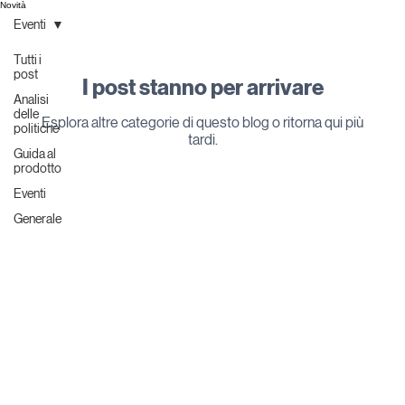
Novità
Eventi
Tutti i
post
I post stanno per arrivare
Analisi
delle
Esplora altre categorie di questo blog o ritorna qui più
politiche
tardi.
Guida al
prodotto
Eventi
Generale