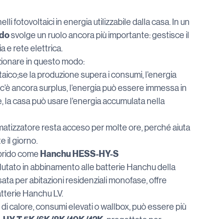
li fotovoltaici in energia utilizzabile dalla casa. In un 
ido
 svolge un ruolo ancora più importante: gestisce il 
a e rete elettrica.
nzionare in questo modo:
taico;se la produzione supera i consumi, l’energia 
 e c’è ancora surplus, l’energia può essere immessa in 
, la casa può usare l’energia accumulata nella 
atizzatore resta acceso per molte ore, perché aiuta 
 il giorno.
Hanchu HESS-HY-S 
brido come 
lutato in abbinamento alle batterie Hanchu della 
ta per abitazioni residenziali monofase, offre 
atterie Hanchu LV.
e di calore, consumi elevati o wallbox, può essere più 