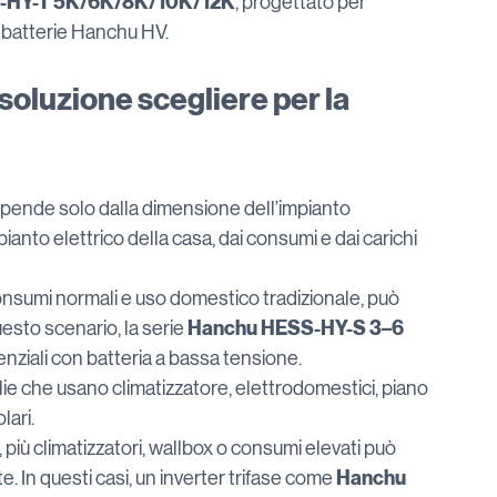
-HY-T 5K/6K/8K/10K/12K
, progettato per 
n batterie Hanchu HV.
soluzione scegliere per la 
dipende solo dalla dimensione dell’impianto 
ianto elettrico della casa, dai consumi e dai carichi 
sumi normali e uso domestico tradizionale, può 
Hanchu HESS-HY-S 3–6 
sto scenario, la serie 
nziali con batteria a bassa tensione.
e che usano climatizzatore, elettrodomestici, piano 
lari.
più climatizzatori, wallbox o consumi elevati può 
Hanchu 
 In questi casi, un inverter trifase come 