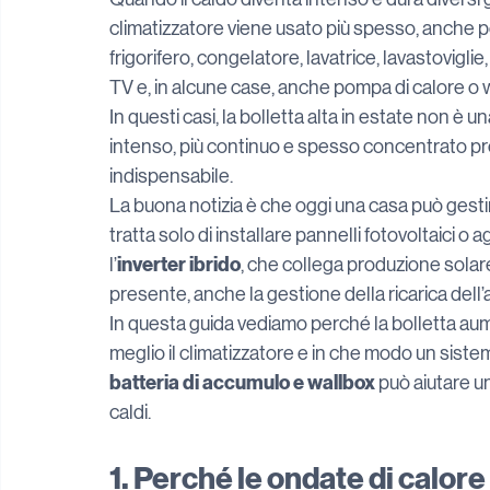
climatizzatore viene usato più spesso, anche 
frigorifero, congelatore, lavatrice, lavastovigli
TV e, in alcune case, anche pompa di calore o w
In questi casi, la bolletta alta in estate non è u
intenso, più continuo e spesso concentrato prop
indispensabile.
La buona notizia è che oggi una casa può gestire
tratta solo di installare pannelli fotovoltaici o
inverter ibrido
l’
, che collega produzione solar
presente, anche la gestione della ricarica dell’a
In questa guida vediamo perché la bolletta au
meglio il climatizzatore e in che modo un sist
batteria di accumulo e wallbox
 può aiutare un
caldi.
1. Perché le ondate di calor