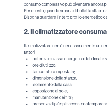
consumo complessivo può diventare ancora pi
Per questo, quando si parla di bolletta alta in e
Bisogna guardare l’intero profilo energetico de
2. Il climatizzatore consum
Il climatizzatore non è necessariamente un nem
fattori:
potenza e classe energetica del climatizz
ore di utilizzo;
temperatura impostata;
dimensione della stanza;
isolamento della casa;
esposizione al sole;
manutenzione dei filtri;
presenza di più split accesi contempora