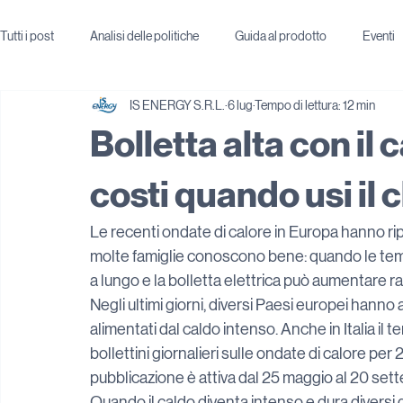
Tutti i post
Analisi delle politiche
Guida al prodotto
Eventi
IS ENERGY S.R.L.
6 lug
Tempo di lettura: 12 min
Bolletta alta con il
costi quando usi il 
Le recenti ondate di calore in Europa hanno ri
molte famiglie conoscono bene: quando le temp
a lungo e la bolletta elettrica può aumentare 
Negli ultimi giorni, diversi Paesi europei hann
alimentati dal caldo intenso. Anche in Italia il t
bollettini giornalieri sulle ondate di calore per 2
pubblicazione è attiva dal 25 maggio al 20 set
Quando il caldo diventa intenso e dura diversi gi