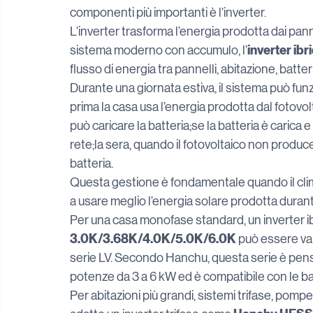
componenti più importanti è l’inverter.
L’inverter trasforma l’energia prodotta dai pannel
inverter ibr
sistema moderno con accumulo, l’
flusso di energia tra pannelli, abitazione, batteri
Durante una giornata estiva, il sistema può fu
prima la casa usa l’energia prodotta dal fotovol
può caricare la batteria;se la batteria è carica
rete;la sera, quando il fotovoltaico non produce
batteria.
Questa gestione è fondamentale quando il clim
a usare meglio l’energia solare prodotta durante
Per una casa monofase standard, un inverter i
3.0K/3.68K/4.0K/5.0K/6.0K
 può essere va
serie LV. Secondo Hanchu, questa serie è pensa
potenze da 3 a 6 kW ed è compatibile con le b
Per abitazioni più grandi, sistemi trifase, pomp