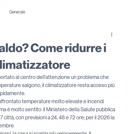
Generale
 caldo? Come ridurre i
climatizzatore
portato al centro dell’attenzione un problema che 
erature salgono, il climatizzatore resta acceso più 
rapidamente.
o affrontato temperature molto elevate e incendi 
ema è molto sentito: il Ministero della Salute pubblica 
7 città, con previsioni a 24, 48 e 72 ore; per il 2026 la 
tembre.
orni, la casa si scalda più velocemente. Il 