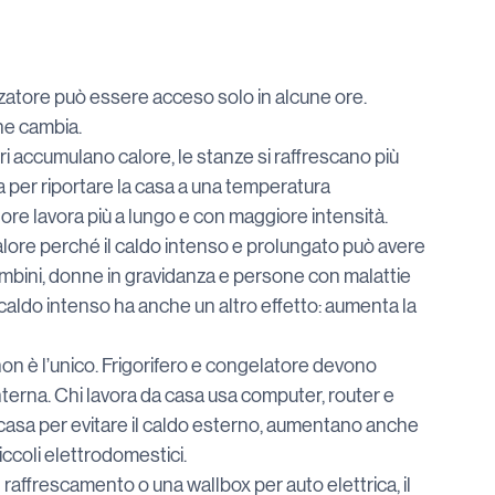
zzatore può essere acceso solo in alcune ore. 
one cambia.
ri accumulano calore, le stanze si raffrescano più 
per riportare la casa a una temperatura 
atore lavora più a lungo e con maggiore intensità.
calore perché il caldo intenso e prolungato può avere 
 bambini, donne in gravidanza e persone con malattie 
l caldo intenso ha anche un altro effetto: aumenta la 
non è l’unico. Frigorifero e congelatore devono 
terna. Chi lavora da casa usa computer, router e 
in casa per evitare il caldo esterno, aumentano anche 
piccoli elettrodomestici.
 raffrescamento o una wallbox per auto elettrica, il 