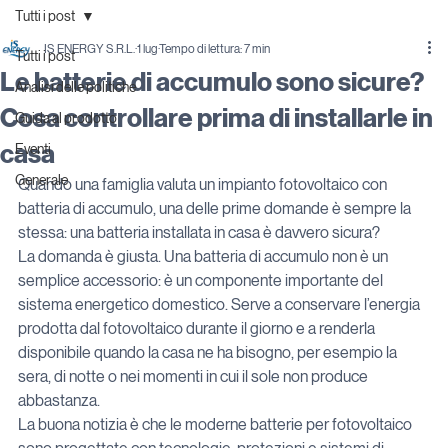
Tutti i post
IS ENERGY S.R.L.
1 lug
Tempo di lettura: 7 min
Tutti i post
Le batterie di accumulo sono sicure?
Analisi delle politiche
Cosa controllare prima di installarle in
Guida al prodotto
casa
Eventi
Generale
Quando una famiglia valuta un impianto fotovoltaico con 
batteria di accumulo, una delle prime domande è sempre la 
stessa: una batteria installata in casa è davvero sicura?
La domanda è giusta. Una batteria di accumulo non è un 
semplice accessorio: è un componente importante del 
sistema energetico domestico. Serve a conservare l’energia 
prodotta dal fotovoltaico durante il giorno e a renderla 
disponibile quando la casa ne ha bisogno, per esempio la 
sera, di notte o nei momenti in cui il sole non produce 
abbastanza.
La buona notizia è che le moderne batterie per fotovoltaico 