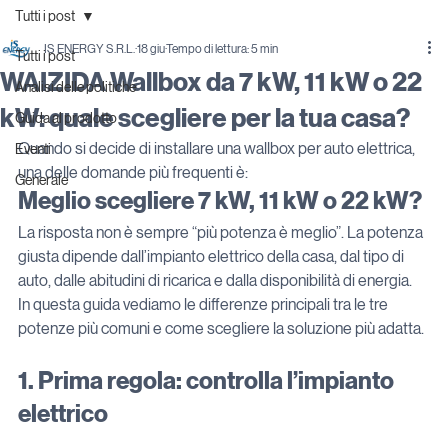
Tutti i post
IS ENERGY S.R.L.
18 giu
Tempo di lettura: 5 min
Tutti i post
WAIZIDA Wallbox da 7 kW, 11 kW o 22
Analisi delle politiche
kW: quale scegliere per la tua casa?
Guida al prodotto
Quando si decide di installare una wallbox per auto elettrica, 
Eventi
una delle domande più frequenti è: 
Generale
Meglio scegliere 7 kW, 11 kW o 22 kW?
La risposta non è sempre “più potenza è meglio”. La potenza 
giusta dipende dall’impianto elettrico della casa, dal tipo di 
auto, dalle abitudini di ricarica e dalla disponibilità di energia.
In questa guida vediamo le differenze principali tra le tre 
potenze più comuni e come scegliere la soluzione più adatta.
1. Prima regola: controlla l’impianto 
elettrico