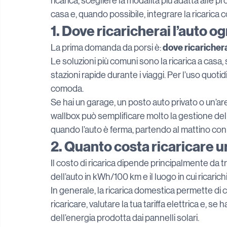
ricarica, scegliere la modalità più adatta alle pro
casa e, quando possibile, integrare la ricarica 
1. Dove ricaricherai l’auto o
dove ricarichera
La prima domanda da porsi è: 
Le soluzioni più comuni sono la ricarica a casa,
stazioni rapide durante i viaggi. Per l’uso quotid
comoda.
Se hai un garage, un posto auto privato o un’area
wallbox può semplificare molto la gestione dell’
quando l’auto è ferma, partendo al mattino con l
2. Quanto costa ricaricare u
Il costo di ricarica dipende principalmente da tre
dell’auto in kWh/100 km e il luogo in cui ricarichi
In generale, la ricarica domestica permette di c
ricaricare, valutare la tua tariffa elettrica e, se
dell’energia prodotta dai pannelli solari.