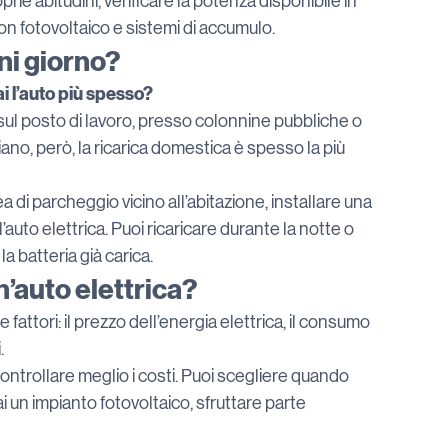
prie abitudini, verificare la potenza disponibile in 
con fotovoltaico e sistemi di accumulo.
gni giorno?
i l’auto più spesso?
 sul posto di lavoro, presso colonnine pubbliche o 
iano, però, la ricarica domestica è spesso la più 
 di parcheggio vicino all’abitazione, installare una 
auto elettrica. Puoi ricaricare durante la notte o 
a batteria già carica.
n’auto elettrica?
 fattori: il prezzo dell’energia elettrica, il consumo 
.
ontrollare meglio i costi. Puoi scegliere quando 
 hai un impianto fotovoltaico, sfruttare parte 