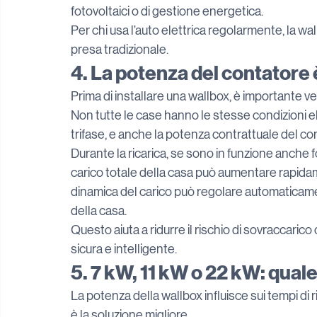
fotovoltaici o di gestione energetica.
Per chi usa l’auto elettrica regolarmente, la wal
presa tradizionale.
4. La potenza del contatore 
Prima di installare una wallbox, è importante ver
Non tutte le case hanno le stesse condizioni e
trifase, e anche la potenza contrattuale del co
Durante la ricarica, se sono in funzione anche fo
carico totale della casa può aumentare rapidam
dinamica del carico può regolare automaticament
della casa.
Questo aiuta a ridurre il rischio di sovraccarico
sicura e intelligente.
5. 7 kW, 11 kW o 22 kW: qual
La potenza della wallbox influisce sui tempi di 
è la soluzione migliore.