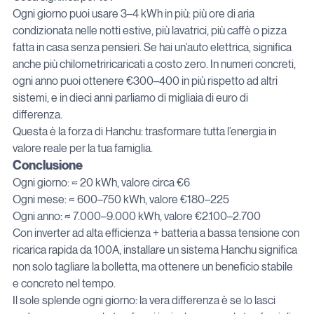
Ogni giorno puoi usare 3–4 kWh in più: più ore di aria 
condizionata nelle notti estive, più lavatrici, più caffè o pizza 
fatta in casa senza pensieri. Se hai un’auto elettrica, significa 
anche più chilometriricaricati a costo zero. In numeri concreti, 
ogni anno puoi ottenere €300–400 in più rispetto ad altri 
sistemi, e in dieci anni parliamo di migliaia di euro di 
differenza. 

Questa è la forza di Hanchu: trasformare tutta l’energia in 
valore reale per la tua famiglia.
Conclusione
Ogni giorno: ≈ 20 kWh, valore circa €6  

Ogni mese: ≈ 600–750 kWh, valore €180–225 

Ogni anno: ≈ 7.000–9.000 kWh, valore €2.100–2.700 

Con inverter ad alta efficienza + batteria a bassa tensione con 
ricarica rapida da 100A, installare un sistema Hanchu significa 
non solo tagliare la bolletta, ma ottenere un beneficio stabile 
e concreto nel tempo.  

Il sole splende ogni giorno: la vera differenza è se lo lasci 