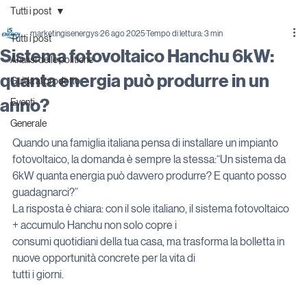
Tutti i post
marketingisenergys
26 ago 2025
Tempo di lettura: 3 min
Tutti i post
Sistema fotovoltaico Hanchu 6kW:
Analisi delle politiche
quanta energia può produrre in un
Guida al prodotto
anno?
Eventi
Generale
Quando una famiglia italiana pensa di installare un impianto 
fotovoltaico, la domanda è sempre la stessa:“Un sistema da 
6kW quanta energia può davvero produrre? E quanto posso 
guadagnarci?”

La risposta è chiara: con il sole italiano, il sistema fotovoltaico 
+ accumulo Hanchu non solo copre i

consumi quotidiani della tua casa, ma trasforma la bolletta in 
nuove opportunità concrete per la vita di

tutti i giorni.