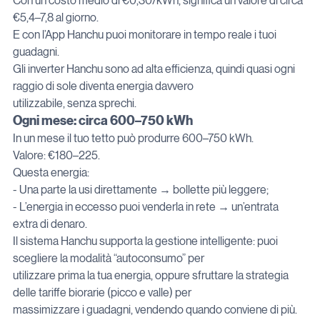
Con un costo medio di €0,30/kWh, significa un valore di circa 
€5,4–7,8 al giorno.

E con l’App Hanchu puoi monitorare in tempo reale i tuoi 
guadagni.

Gli inverter Hanchu sono ad alta efficienza, quindi quasi ogni 
raggio di sole diventa energia davvero

utilizzabile, senza sprechi.
Ogni mese: circa 600–750 kWh
In un mese il tuo tetto può produrre 600–750 kWh.

Valore: €180–225.

Questa energia:

- Una parte la usi direttamente → bollette più leggere;

- L’energia in eccesso puoi venderla in rete → un’entrata 
extra di denaro.

Il sistema Hanchu supporta la gestione intelligente: puoi 
scegliere la modalità “autoconsumo” per

utilizzare prima la tua energia, oppure sfruttare la strategia 
delle tariffe biorarie (picco e valle) per

massimizzare i guadagni, vendendo quando conviene di più.