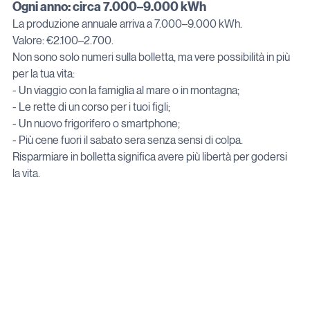
Ogni anno: circa 7.000–9.000 kWh
La produzione annuale arriva a 7.000–9.000 kWh.

Valore: €2.100–2.700.

Non sono solo numeri sulla bolletta, ma vere possibilità in più 
per la tua vita:

- Un viaggio con la famiglia al mare o in montagna;

- Le rette di un corso per i tuoi figli;

- Un nuovo frigorifero o smartphone;

- Più cene fuori il sabato sera senza sensi di colpa.

Risparmiare in bolletta significa avere più libertà per godersi 
la vita.