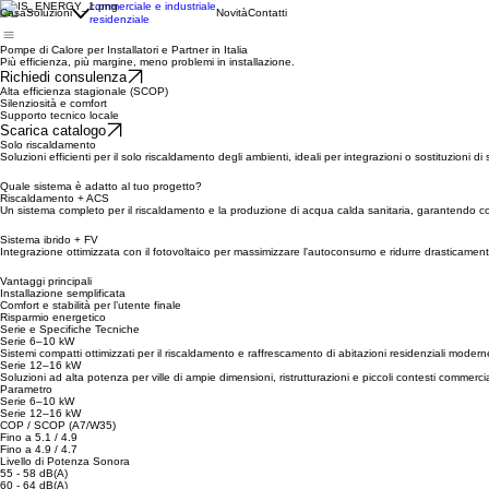
commerciale e industriale
Casa
Soluzioni
Novità
Contatti
residenziale
Pompe di Calore per Installatori e Partner in Italia
Più efficienza, più margine, meno problemi in installazione.
Richiedi consulenza
Alta efficienza stagionale (SCOP)
Silenziosità e comfort
Supporto tecnico locale
Scarica catalogo
Solo riscaldamento
Soluzioni efficienti per il solo riscaldamento degli ambienti, ideali per integrazioni o sostituzioni di 
Quale sistema è adatto al tuo progetto?
Riscaldamento + ACS
Un sistema completo per il riscaldamento e la produzione di acqua calda sanitaria, garantendo co
Sistema ibrido + FV
Integrazione ottimizzata con il fotovoltaico per massimizzare l'autoconsumo e ridurre drasticamente 
Vantaggi principali
Installazione semplificata
Comfort e stabilità per l’utente finale
Risparmio energetico
Serie e Specifiche Tecniche
Serie 6–10 kW
Sistemi compatti ottimizzati per il riscaldamento e raffrescamento di abitazioni residenziali moder
Serie 12–16 kW
Soluzioni ad alta potenza per ville di ampie dimensioni, ristrutturazioni e piccoli contesti commerciali
Parametro
Serie 6–10 kW
Serie 12–16 kW
COP / SCOP (A7/W35)
Fino a 5.1 / 4.9
Fino a 4.9 / 4.7
Livello di Potenza Sonora
55 - 58 dB(A)
60 - 64 dB(A)