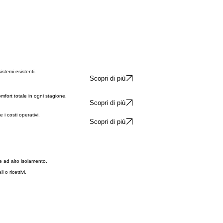
sistemi esistenti.
Scopri di più
mfort totale in ogni stagione.
Scopri di più
i costi operativi.
Scopri di più
ne ad alto isolamento.
 o ricettivi.