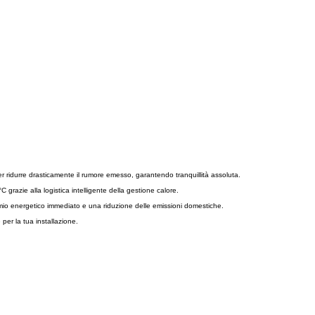
er ridurre drasticamente il rumore emesso, garantendo tranquillità assoluta.
razie alla logistica intelligente della gestione calore.
rmio energetico immediato e una riduzione delle emissioni domestiche.
per la tua installazione.