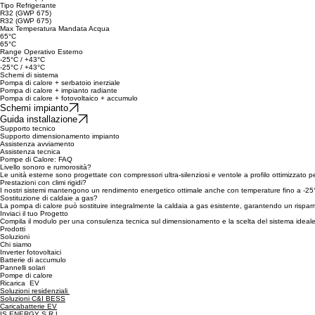
Tipo Refrigerante
R32 (GWP 675)
R32 (GWP 675)
Max Temperatura Mandata Acqua
65°C
65°C
Range Operativo Esterno
-25°C / +43°C
-25°C / +43°C
Schemi di sistema
Pompa di calore + serbatoio inerziale
Pompa di calore + impianto radiante
Pompa di calore + fotovoltaico + accumulo
Schemi impianto
Guida installazione
Supporto tecnico
Supporto dimensionamento impianto
Assistenza avviamento
Assistenza tecnica
Pompe di Calore: FAQ
Livello sonoro e rumorosità?
Le unità esterne sono progettate con compressori ultra-silenziosi e ventole a profilo ottimizzato p
Prestazioni con climi rigidi?
I nostri sistemi mantengono un rendimento energetico ottimale anche con temperature fino a -25°C g
Sostituzione di caldaie a gas?
La pompa di calore può sostituire integralmente la caldaia a gas esistente, garantendo un rispa
Inviaci il tuo Progetto
Compila il modulo per una consulenza tecnica sul dimensionamento e la scelta del sistema ideale 
Prodotti
Soluzioni
Chi siamo
Inverter fotovoltaici
Batterie di accumulo
Pannelli solari
Pompe di calore
Ricarica EV
Soluzioni residenziali
Soluzioni C&I BESS
Caricabatterie EV
IS ENERGY S.R.L.