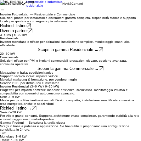
commerciale e industriale
Casa
Soluzioni
Novità
Contatti
residenziale
Inverter Fotovoltaici — Residenziale e Commerciale
Soluzioni pronte per installatori e distributori: gamma completa, disponibilità stabile e supporto
locale per quotare e consegnare più velocemente.
Richiedi listino
Diventa partner
3–6 kW | 6–20 kW
Residenziale
Inverter monofase e trifase per abitazioni: installazione semplice, monitoraggio smart, alta
affidabilità.
Scopri la gamma Residenziale →
20–50 kW
Commerciale
Soluzioni trifase per PMI e impianti commerciali: prestazioni elevate, gestione avanzata,
continuità operativa.
Scopri la gamma Commerciale →
Magazzino in Italia: spedizioni rapide
Supporto tecnico locale: risposta veloce
Materiali marketing & formazione: per vendere meglio
Servizio B2B: per distributori e installatori
Inverter Residenziali (3–6 kW / 6–20 kW)
Progettati per impianti domestici moderni: efficienza, silenziosità, monitoraggio intuitivo e
compatibilità con scenari di autoconsumo avanzato.
Serie 3–6 kW
Ideale per piccoli impianti residenziali. Design compatto, installazione semplificata e massima
resa energetica anche in spazi ridotti.
Richiedi listino →
Serie 6–20 kW
Per ville e grandi consumi. Supporta architetture trifase complesse, garantendo stabilità alla rete
e monitoraggio smart multi-dispositivo.
Gamma Prodotti — Seleziona la taglia giusta
Scegli in base a potenza e applicazione. Se hai dubbi, ti proponiamo una configurazione
consigliata in 24 ore.
Tutti
Monofase 3–6 kW
Trifase 6–20 kW